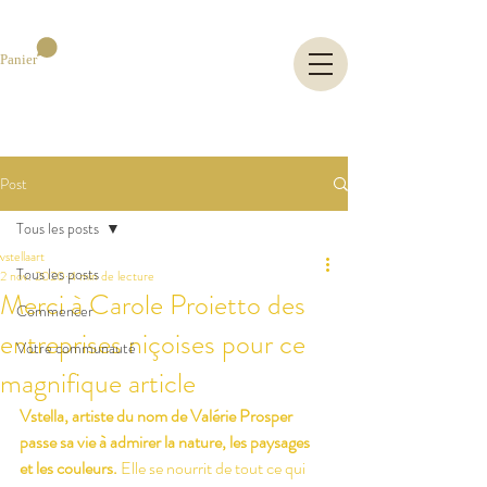
Panier
Post
Tous les posts
vstellaart
Tous les posts
2 nov. 2020
4 min de lecture
Merci à Carole Proietto des
Commencer
entreprises niçoises pour ce
Votre communauté
magnifique article
Vstella, artiste du nom de Valérie Prosper 
passe sa vie à admirer la nature, les paysages 
et les couleurs.
 Elle se nourrit de tout ce qui 