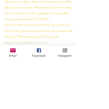
retrouve son bien-être. La nature est paisible, 
elle nous ressource. Réapprenons à vivre avec 
elle, à l’observer et la respecter car sans elle, 
nous ne sommes rien » VStella
Et si les mantras existaient aussi en peinture ? 
sans mots, juste avec une toile, des couleurs et 
de l’eau. Retrouvez plus d’infos sur le 
https://www.vstella-art.com
https://lesentreprisesnicoises.com/de-lart-a-
Email
Facebook
Instagram
la-dolce-vita-avec-les-aquarelles-de-
lartiste-vstella/
Par Carole Proietto, rédactrice web
, pour Les 
entreprises niçoises