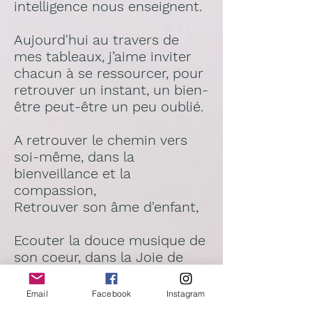
intelligence nous enseignent.
Aujourd'hui au travers de
mes tableaux, j’aime inviter
chacun à se ressourcer, pour
retrouver un instant, un bien-
être peut-être un peu oublié.
A retrouver le chemin vers
soi-même, dans la
bienveillance et la
compassion,
Retrouver son âme d'enfant,
Ecouter la douce musique de
son coeur, dans la Joie de
Vivre .
Mes tableaux ou encore
Email
Facebook
Instagram
vos
personnalisations, vous