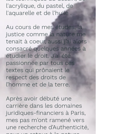
l'acrylique, du pastel, de
l'aquarelle et de l'huile .
Au cours de mes études, la
justice comme la nature me
tenait à coeur, aussi
​ j
’ai alors
consacré quelques années à
étudier le droit. J’ai été
passionnée par tous ces
textes qui prônaient le
respect des droits de
l’homme et de la terre.
Après avoir débuté une
carrière dans les domaines
juridiques-financiers à Paris,
mes pas m'ont ramené vers
une
recherche d'Authenticité,